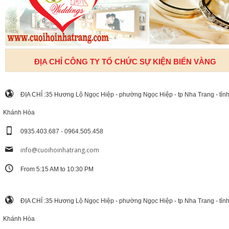
ĐỊA CHỈ CÔNG TY TỔ CHỨC SỰ KIỆN BIỂN VÀNG
ĐỊA CHỈ :35 Hương Lộ Ngọc Hiệp - phường Ngọc Hiệp - tp Nha Trang - tỉn
Khánh Hòa
0935.403.687 - 0964.505.458
info@cuoihoinhatrang.com
From 5:15 AM to 10:30 PM
ĐỊA CHỈ :35 Hương Lộ Ngọc Hiệp - phường Ngọc Hiệp - tp Nha Trang - tỉn
Khánh Hòa