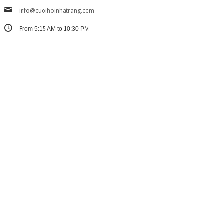
info@cuoihoinhatrang.com
From 5:15 AM to 10:30 PM