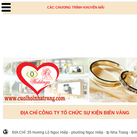
CÁC CHƯƠNG TRÌNH KHUYẾN MÃI
ĐỊA CHỈ CÔNG TY TỔ CHỨC SỰ KIỆN BIỂN VÀNG
ĐỊA CHỈ :35 Hương Lộ Ngọc Hiệp - phường Ngọc Hiệp - tp Nha Trang - tỉn