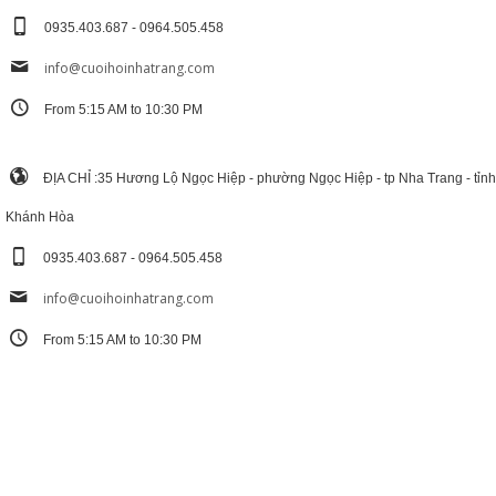
0935.403.687 - 0964.505.458
info@cuoihoinhatrang.com
From 5:15 AM to 10:30 PM
ĐỊA CHỈ :35 Hương Lộ Ngọc Hiệp - phường Ngọc Hiệp - tp Nha Trang - tỉnh
Khánh Hòa
0935.403.687 - 0964.505.458
info@cuoihoinhatrang.com
From 5:15 AM to 10:30 PM